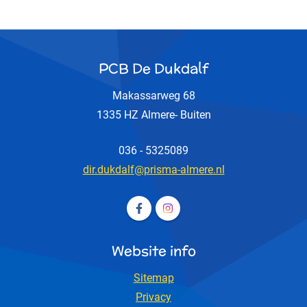
PCB De Dukdalf
Makassarweg 68
1335 HZ Almere- Buiten
036 - 5325089
dir.dukdalf@prisma-almere.nl
Volg ons op Facebook PCB De D
Volg ons op Instagram PCB
Website info
Sitemap
Privacy