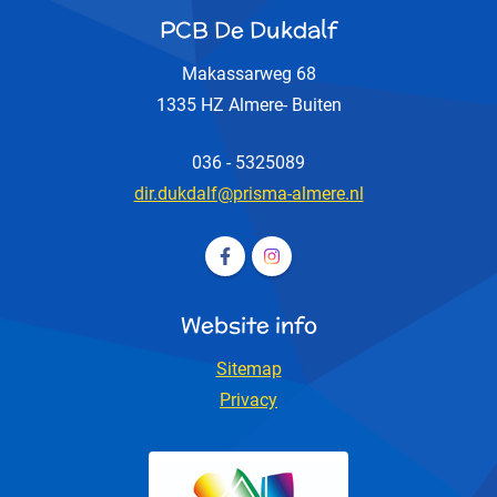
PCB De Dukdalf
Makassarweg 68
1335 HZ Almere- Buiten
036 - 5325089
dir.dukdalf@prisma-almere.nl
Volg ons op Facebook PCB De D
Volg ons op Instagram PCB
Website info
Sitemap
Privacy