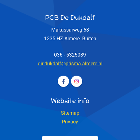
PCB De Dukdalf
Makassarweg 68
1335 HZ Almere- Buiten
036 - 5325089
dir.dukdalf@prisma-almere.nl
Volg ons op Facebook PCB De D
Volg ons op Instagram PCB
Website info
Sitemap
Privacy