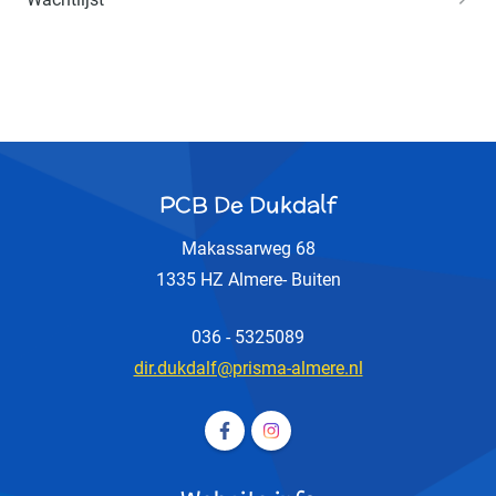
PCB De Dukdalf
Makassarweg 68
1335 HZ Almere- Buiten
036 - 5325089
dir.dukdalf@prisma-almere.nl
Volg ons op Facebook PCB De D
Volg ons op Instagram PCB